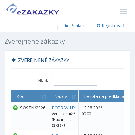
Prihlásiť
Registrovať
Zverejnené zákazky
ZVEREJNENÉ ZÁKAZKY
Hľadať:
Kód
Názov
Lehota na predkladanie p
SOSTN/2026
POTRAVINY
12.08.2026
Verejná súťaž
09:00
(Nadlimitná
zákazka)