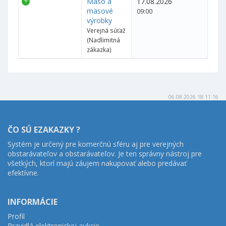
Mäso a
17.08.2026
mäsové
09:00
výrobky
Verejná súťaž
(Nadlimitná
zákazka)
06.08.2026 18:11:16
ČO SÚ EZAKAZKY ?
Systém je určený pre komerčnú sféru aj pre verejných
obstarávateľov a obstarávateľov. Je ten správny nástroj pre
všetkých, ktorí majú záujem nakupovať alebo predávať
efektívne.
INFORMÁCIE
Profil
Pravidlá elektronickej aukcie