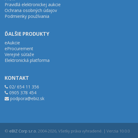
Pravidlá elektronickej aukcie
Ochrana osobných údajov
Podmienky používania
ĎALŠIE PRODUKTY
eAukcie
eProcurement
Verejné súťaže
Elektronická platforma
KONTAKT
02/ 654 11 356
0905 378 454
podpora@ebiz.sk
©
eBIZ Corp s.r.o.
2004-2026, Všetky práva vyhradené. | Verzia 10.0.0