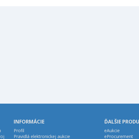
INFORMÁCIE
ĎALŠIE PROD
h
Profil
eAukcie
roj
Pravidlá elektronickej aukcie
eProcurement