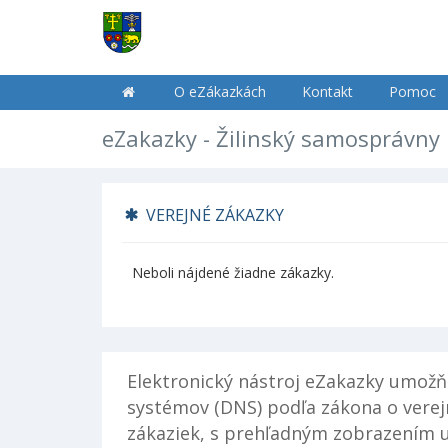
O eZákazkách
Kontakt
Pomoc
eZakazky - Žilinský samosprávny 
VEREJNÉ ZÁKAZKY
Neboli nájdené žiadne zákazky.
Elektronický nástroj eZakazky umožň
systémov (DNS) podľa zákona o verej
zákaziek, s prehľadným zobrazením u