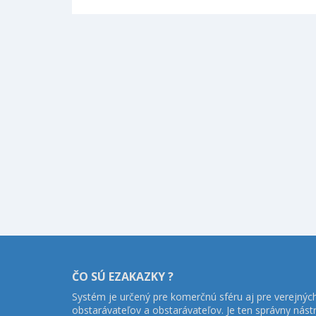
ČO SÚ EZAKAZKY ?
Systém je určený pre komerčnú sféru aj pre verejnýc
obstarávateľov a obstarávateľov. Je ten správny nást