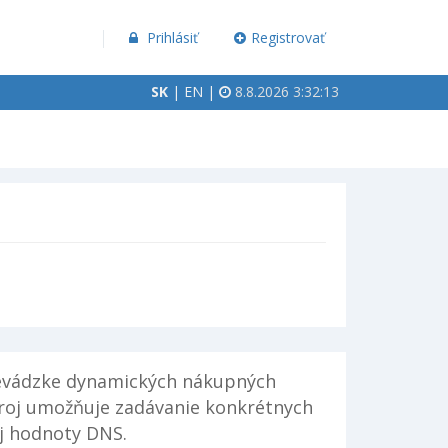
Prihlásiť
Registrovať
SK
|
EN
|
8.8.2026 3:32:13
prevádzke dynamických nákupných
troj umožňuje zadávanie konkrétnych
ej hodnoty DNS.