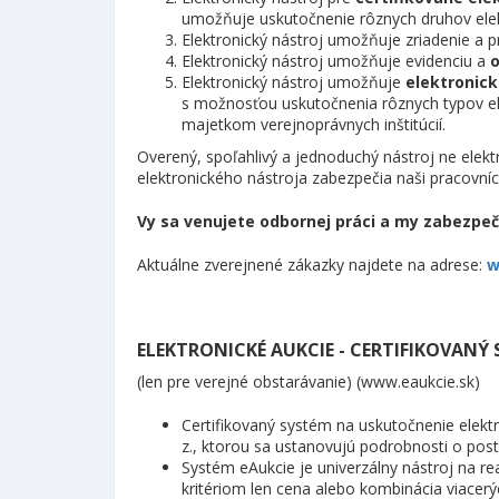
umožňuje uskutočnenie rôznych druhov elekt
Elektronický nástroj umožňuje zriadenie a 
Elektronický nástroj umožňuje evidenciu a
Elektronický nástroj umožňuje
elektronic
s možnosťou uskutočnenia rôznych typov ele
majetkom verejnoprávnych inštitúcií.
Overený, spoľahlivý a jednoduchý nástroj ne elek
elektronického nástroja zabezpečia naši pracovníc
Vy sa venujete odbornej práci a my zabezpe
Aktuálne zverejnené zákazky najdete na adrese:
w
ELEKTRONICKÉ AUKCIE - CERTIFIKOVANÝ S
(len pre verejné obstarávanie) (www.eaukcie.sk)
Certifikovaný systém na uskutočnenie elektr
z., ktorou sa ustanovujú podrobnosti o postu
Systém eAukcie je univerzálny nástroj na rea
kritériom len cena alebo kombinácia viacerý