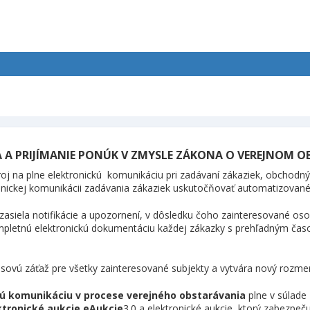
A PRIJÍMANIE PONÚK V ZMYSLE ZÁKONA O VEREJNOM O
roj na plne elektronickú
komunikáciu pri zadávaní zákaziek, obchodný
ronickej komunikácii zadávania zákaziek uskutočňovať automatizovan
e zasiela notifikácie a upozornení, v dôsledku čoho zainteresované o
 kompletnú elektronickú dokumentáciu každej zákazky s prehľadným ča
časovú záťaž pre všetky zainteresované subjekty a vytvára nový rozm
ú komunikáciu v procese verejného obstarávania
plne v súlad
ktronické aukcie eAukcie
3.0 a elektronické aukcie, ktorý zabezpe