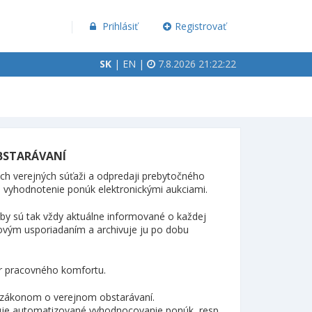
Prihlásiť
Registrovať
SK
|
EN
|
7.8.2026 21:22:22
BSTARÁVANÍ
ch verejných súťaži a odpredaji prebytočného
é vyhodnotenie ponúk elektronickými aukciami.
soby sú tak vždy aktuálne informované o každej
sovým usporiadaním a archivuje ju po dobu
er pracovného komfortu.
e zákonom o verejnom obstarávaní.
čuje automatizované vyhodnocovanie ponúk, resp.