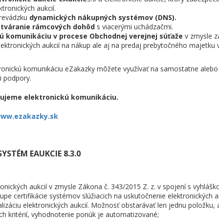
ronických aukcií.
prevádzku
dynamických nákupných systémov (DNS).
otváranie rámcových dohôd
s viacerými uchádzačmi.
kú komunikáciu v procese Obchodnej verejnej súťaže
v zmysle z
ktronických aukcií na nákup ale aj na predaj prebytočného majetku v
tronickú komunikáciu eZakazky môžete využívať na samostatne alebo a
i podpory.
čujeme elektronickú komunikáciu.
ww.ezakazky.sk
YSTÉM EAUKCIE 8.3.0
onických aukcií v zmysle Zákona č. 343/2015 Z. z. v spojení s vyhlášk
pe certifikácie systémov slúžiacich na uskutočnenie elektronických au
lizáciu elektronických aukcií. Možnosť obstarávať len jednu položku, a
ch kritérií, vyhodnotenie ponúk je automatizované;