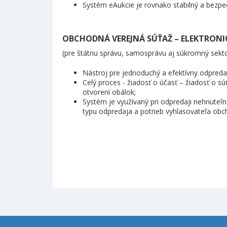
Systém eAukcie je rovnako stabilný a bezpeč
OBCHODNÁ VEREJNÁ SÚŤAŽ – ELEKTRONIC
(pre štátnu správu, samosprávu aj súkromný sekt
Nástroj pre jednoduchý a efektívny odpred
Celý proces - žiadosť o účasť – žiadosť o 
otvorení obálok;
Systém je využívaný pri odpredaji nehnuteľ
typu odpredaja a potrieb vyhlasovateľa ob