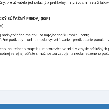
ný, pre užívateľa jednoduchý a prehľadný, na prácu s ním stačí ľubov
KÝ SÚŤAŽNÝ PREDAJ (ESP)
or)
aj nadbytočného majetku za najvýhodnejšiu možnú cenu;
súťažné podklady – online modul vysvetľovanie - predkladanie ponúk –
ného, hnuteľného majetku i motorových vozidiel v zmysle príslušných
chodnej verejnej súťaže s možnosťou zapojenia neobmedzeného počtu