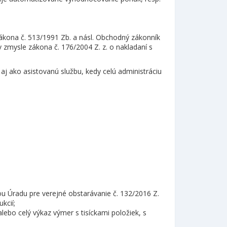
ákona č. 513/1991 Zb. a násl. Obchodný zákonník
 zmysle zákona č. 176/2004 Z. z. o nakladaní s
j ako asistovanú službu, kedy celú administráciu
ou Úradu pre verejné obstarávanie č. 132/2016 Z.
kcií;
lebo celý výkaz výmer s tisíckami položiek, s