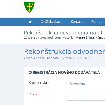
O eZákazkách
Kontakt
Pomoc
Rekonštrukcia odvodnenia na ul. 
Zákazka s nízkou hodnotou - Vestník |
Mesto Žilina
, Námest
Rekonštrukcia odvodneni
Zákazka s nízkou hodnotou - Vestník | ID: 10069056
REGISTRÁCIA NOVÉHO DODÁVATEĽA
Krajina sídla
*
Slovensko
IČO
*