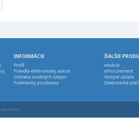
INFORMÁCIE
ĎALŠIE PROD
h
Profil
eAukcie
roj
Pravidlá elektronickej aukcie
eProcurement
Ochrana osobných údajov
Verejné súťaže
Podmienky používania
Elektronická pla
zia 10.0.0