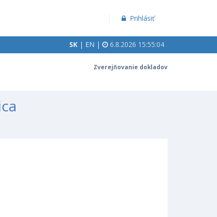
Prihlásiť
SK
|
EN
|
6.8.2026 15:55:04
Zverejňovanie dokladov
ica