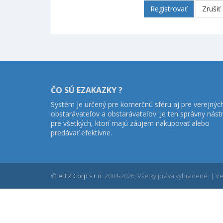
Registrovať
Zrušiť
ČO SÚ EZAKAZKY ?
Systém je určený pre komerčnú sféru aj pre verejnýc
obstarávateľov a obstarávateľov. Je ten správny nást
pre všetkých, ktorí majú záujem nakupovať alebo
predávať efektívne.
©
eBIZ Corp s.r.o.
2004-2026, Všetky práva vyhradené. | Ver