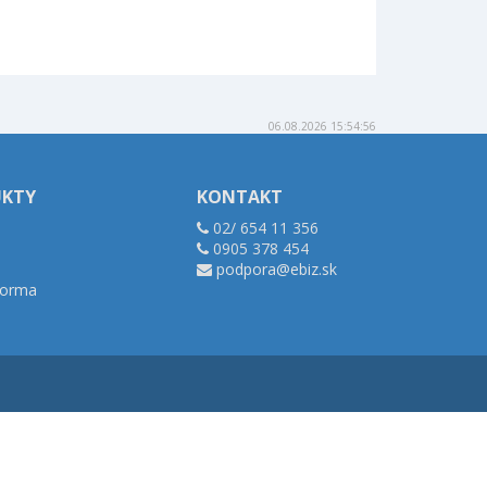
06.08.2026 15:54:56
UKTY
KONTAKT
02/ 654 11 356
0905 378 454
podpora@ebiz.sk
tforma