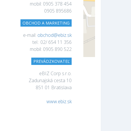
mobil: 0905 378 454
0905 895686
OBCHOD A MARKETING
e-mail:
obchod@ebiz.sk
tel.: 02/ 654 11 356
mobil: 0905 890 522
PREVÁDZKOVATEĽ
eBIZ Corp s.r.o.
Zadunajská cesta 10
851 01 Bratislava
www.ebiz.sk