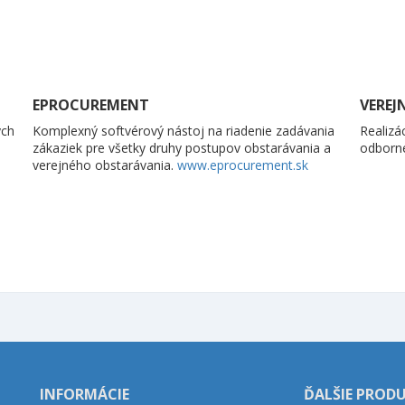
EPROCUREMENT
VEREJ
ých
Komplexný softvérový nástoj na riadenie zadávania
Realizá
zákaziek pre všetky druhy postupov obstarávania a
odborn
verejného obstarávania.
www.eprocurement.sk
INFORMÁCIE
ĎALŠIE PROD