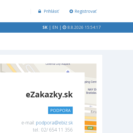
Prihlásiť
Registrovať
SK
|
EN
|
8.8.2026 15:54:17
eZakazky.sk
PODPORA
e-mail:
podpora@ebiz.sk
tel.: 02/ 654 11 356