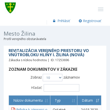
Prihlásiť
Registrovať
Mesto Žilina
Profil verejného obstarávateľa
REVITALIZÁCIA VEREJNÉHO PRIESTORU VO
VNÚTROBLOKU HLINY I. ŽILINA (NOVÁ)
Zákazka s nízkou hodnotou | ID: 17253696
ZOZNAM DOKUMENTOV V ZÁKAZKE
Zobraz
záznamov
Hľadať:
Názov dokumentu
Typ
Dátum
Príloha k zápisnici o
Ostatné
24.03.2020