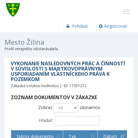
Prihlásiť
Registrovať
Mesto Žilina
Profil verejného obstarávateľa
VYKONANIE NASLEDOVNÝCH PRÁC A ČINNOSTÍ
V SÚVISLOSTI S MAJETKOVOPRÁVNYM
USPORIADANÍM VLASTNÍCKEHO PRÁVA K
POZEMKOM
Zákazka s nízkou hodnotou | ID: 17351272
ZOZNAM DOKUMENTOV V ZÁKAZKE
Zobraz
záznamov
Hľadať:
Názov dokumentu
Typ
Dátum