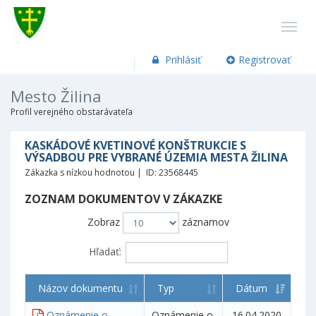
Prihlásiť
Registrovať
Mesto Žilina
Profil verejného obstarávateľa
KASKÁDOVÉ KVETINOVÉ KONŠTRUKCIE S
VÝSADBOU PRE VYBRANÉ ÚZEMIA MESTA ŽILINA
Zákazka s nízkou hodnotou | ID: 23568445
ZOZNAM DOKUMENTOV V ZÁKAZKE
Zobraz
záznamov
Hľadať:
Názov dokumentu
Typ
Dátum
Oznámenie o
Oznámenie o
16.04.2020