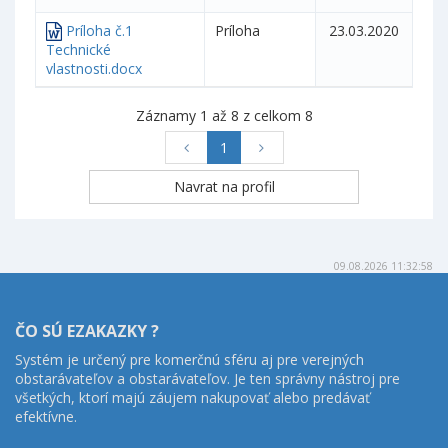
Príloha č.1
Príloha
23.03.2020
Technické
vlastnosti.docx
Záznamy 1 až 8 z celkom 8
1
09.08.2026 11:32:58
ČO SÚ EZAKAZKY ?
Systém je určený pre komerčnú sféru aj pre verejných
obstarávateľov a obstarávateľov. Je ten správny nástroj pre
všetkých, ktorí majú záujem nakupovať alebo predávať
efektívne.