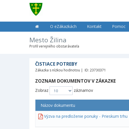
O eZákazkách
Kontakt
Pomoc
Mesto Žilina
Profil verejného obstarávateľa
ČISTIACE POTREBY
Zákazka s nízkou hodnotou | ID: 23730371
ZOZNAM DOKUMENTOV V ZÁKAZKE
Zobraz
záznamov
Názov dokumentu
Výzva na predloženie ponuky - Prieskum trhu 