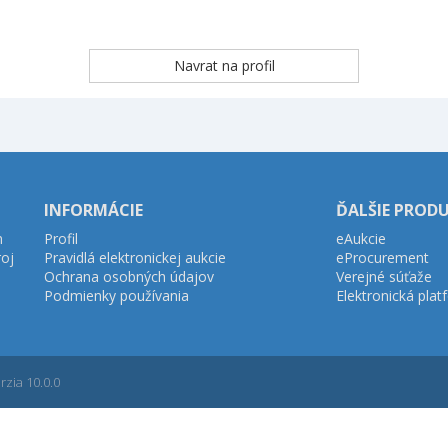
INFORMÁCIE
ĎALŠIE PROD
h
Profil
eAukcie
roj
Pravidlá elektronickej aukcie
eProcurement
Ochrana osobných údajov
Verejné súťaže
Podmienky používania
Elektronická pla
zia 10.0.0