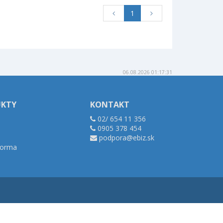
1
06.08.2026 01:17:31
UKTY
KONTAKT
02/ 654 11 356
0905 378 454
podpora@ebiz.sk
tforma