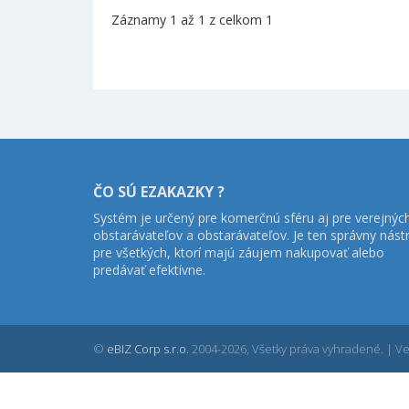
Záznamy 1 až 1 z celkom 1
ČO SÚ EZAKAZKY ?
Systém je určený pre komerčnú sféru aj pre verejnýc
obstarávateľov a obstarávateľov. Je ten správny nást
pre všetkých, ktorí majú záujem nakupovať alebo
predávať efektívne.
©
eBIZ Corp s.r.o.
2004-2026, Všetky práva vyhradené. | Ver