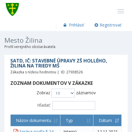
Prihlásiť
Registrovať
Mesto Žilina
Profil verejného obstarávateľa
SATD, IČ: STAVEBNÉ ÚPRAVY ZŠ HOLLÉHO,
ŽILINA NA TRIEDY MŠ
Zákazka s nízkou hodnotou | ID: 27938526
ZOZNAM DOKUMENTOV V ZÁKAZKE
Zobraz
záznamov
Hľadať:
Názov dokumentu
Typ
Dátum
Správa podľa § 24
Interný
12.11.2021