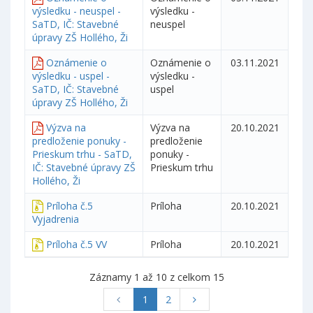
výsledku - neuspel -
výsledku -
SaTD, IČ: Stavebné
neuspel
úpravy ZŠ Hollého, Ži
Oznámenie o
Oznámenie o
03.11.2021
výsledku - uspel -
výsledku -
SaTD, IČ: Stavebné
uspel
úpravy ZŠ Hollého, Ži
Výzva na
Výzva na
20.10.2021
predloženie ponuky -
predloženie
Prieskum trhu - SaTD,
ponuky -
IČ: Stavebné úpravy ZŠ
Prieskum trhu
Hollého, Ži
Príloha č.5
Príloha
20.10.2021
Vyjadrenia
Príloha č.5 VV
Príloha
20.10.2021
Záznamy 1 až 10 z celkom 15
1
2