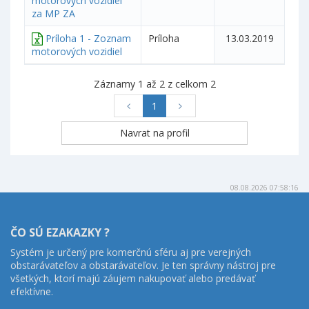
motorových vozidiel
za MP ZA
Príloha 1 - Zoznam
Príloha
13.03.2019
motorových vozidiel
Záznamy 1 až 2 z celkom 2
1
08.08.2026 07:58:16
ČO SÚ EZAKAZKY ?
Systém je určený pre komerčnú sféru aj pre verejných
obstarávateľov a obstarávateľov. Je ten správny nástroj pre
všetkých, ktorí majú záujem nakupovať alebo predávať
efektívne.