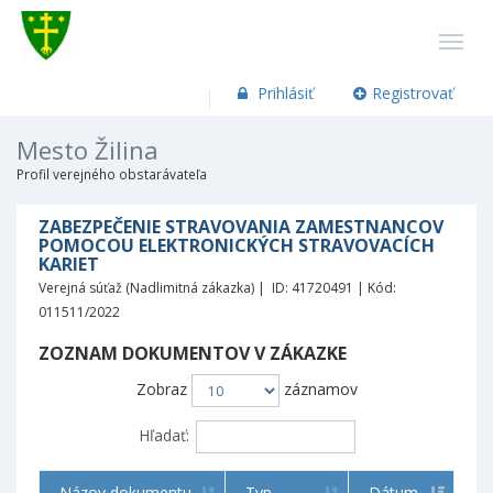
Prihlásiť
Registrovať
Mesto Žilina
Profil verejného obstarávateľa
ZABEZPEČENIE STRAVOVANIA ZAMESTNANCOV
POMOCOU ELEKTRONICKÝCH STRAVOVACÍCH
KARIET
Verejná súťaž (Nadlimitná zákazka) | ID: 41720491 | Kód:
011511/2022
ZOZNAM DOKUMENTOV V ZÁKAZKE
Zobraz
záznamov
Hľadať:
Názov dokumentu
Typ
Dátum