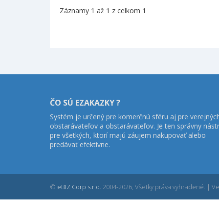
Záznamy 1 až 1 z celkom 1
ČO SÚ EZAKAZKY ?
Systém je určený pre komerčnú sféru aj pre verejnýc
obstarávateľov a obstarávateľov. Je ten správny nást
pre všetkých, ktorí majú záujem nakupovať alebo
predávať efektívne.
©
eBIZ Corp s.r.o.
2004-2026, Všetky práva vyhradené. | Ver