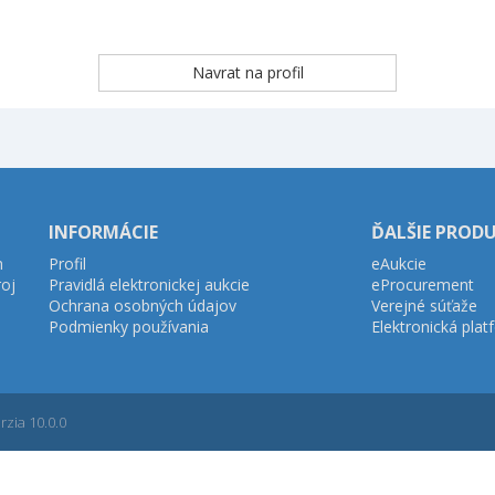
INFORMÁCIE
ĎALŠIE PROD
h
Profil
eAukcie
roj
Pravidlá elektronickej aukcie
eProcurement
Ochrana osobných údajov
Verejné súťaže
Podmienky používania
Elektronická pla
zia 10.0.0