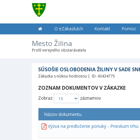
O eZákazkách
Kontakt
Pomoc
Mesto Žilina
Profil verejného obstarávateľa
SÚSOŠIE OSLOBODENIA ŽILINY V SADE SN
Zákazka s nízkou hodnotou | ID: 43434775
ZOZNAM DOKUMENTOV V ZÁKAZKE
Zobraz
záznamov
Názov dokumentu
Výzva na predloženie ponuky - Prieskum trhu 