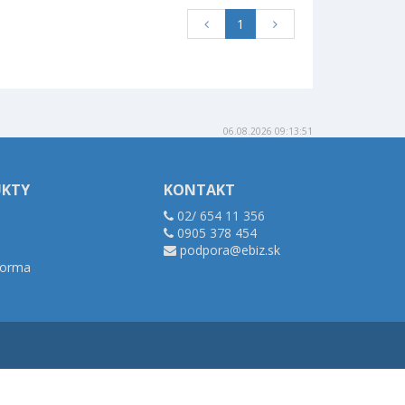
1
06.08.2026 09:13:51
UKTY
KONTAKT
02/ 654 11 356
0905 378 454
podpora@ebiz.sk
tforma