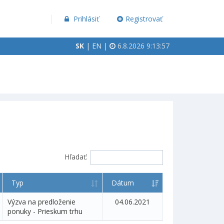
Prihlásiť
Registrovať
SK
|
EN
|
6.8.2026 9:13:58
Hľadať:
Typ
Dátum
Výzva na predloženie
04.06.2021
ponuky - Prieskum trhu