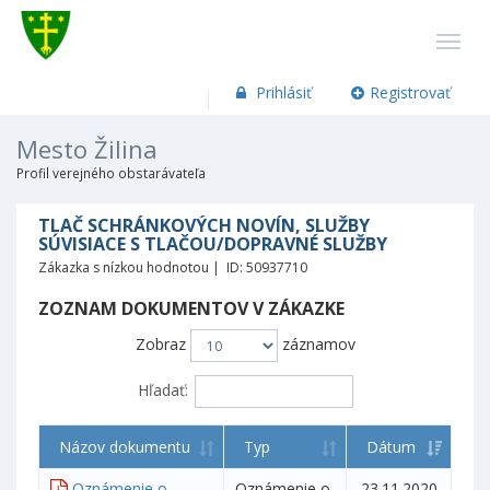
Prihlásiť
Registrovať
Mesto Žilina
Profil verejného obstarávateľa
TLAČ SCHRÁNKOVÝCH NOVÍN, SLUŽBY
SÚVISIACE S TLAČOU/DOPRAVNÉ SLUŽBY
Zákazka s nízkou hodnotou | ID: 50937710
ZOZNAM DOKUMENTOV V ZÁKAZKE
Zobraz
záznamov
Hľadať:
Názov dokumentu
Typ
Dátum
Oznámenie o
Oznámenie o
23.11.2020