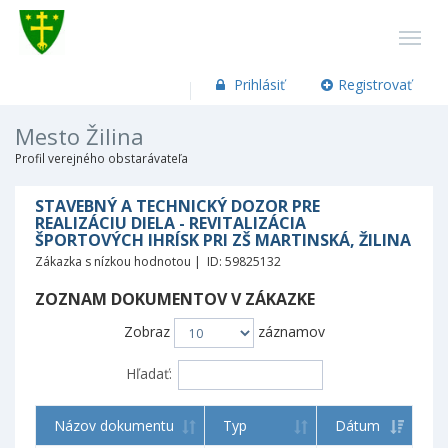
Prihlásiť
Registrovať
Mesto Žilina
Profil verejného obstarávateľa
STAVEBNÝ A TECHNICKÝ DOZOR PRE
REALIZÁCIU DIELA - REVITALIZÁCIA
ŠPORTOVÝCH IHRÍSK PRI ZŠ MARTINSKÁ, ŽILINA
Zákazka s nízkou hodnotou | ID: 59825132
ZOZNAM DOKUMENTOV V ZÁKAZKE
Zobraz
záznamov
Hľadať:
Názov dokumentu
Typ
Dátum