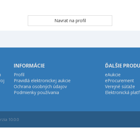
INFORMÁCIE
ĎALŠIE PROD
h
Profil
eAukcie
roj
Pravidlá elektronickej aukcie
eProcurement
Ochrana osobných údajov
Verejné súťaže
Podmienky používania
Elektronická pla
zia 10.0.0