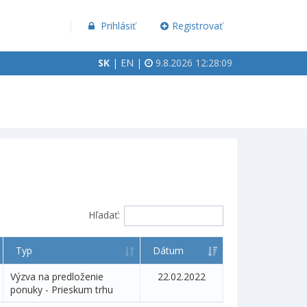
Prihlásiť
Registrovať
SK
|
EN
|
9.8.2026 12:28:09
Hľadať:
Typ
Dátum
Výzva na predloženie
22.02.2022
ponuky - Prieskum trhu