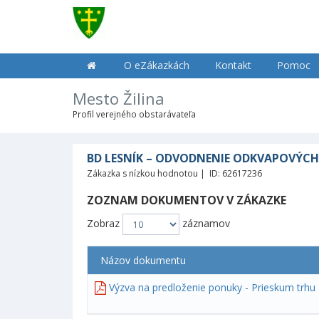
O eZákazkách
Kontakt
Pomoc
Mesto Žilina
Profil verejného obstarávateľa
BD LESNÍK – ODVODNENIE ODKVAPOVÝCH
Zákazka s nízkou hodnotou | ID: 62617236
ZOZNAM DOKUMENTOV V ZÁKAZKE
Zobraz
záznamov
Názov dokumentu
Výzva na predloženie ponuky - Prieskum trh