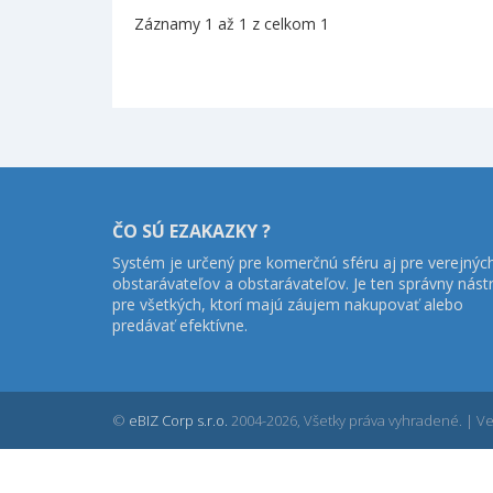
Záznamy 1 až 1 z celkom 1
ČO SÚ EZAKAZKY ?
Systém je určený pre komerčnú sféru aj pre verejnýc
obstarávateľov a obstarávateľov. Je ten správny nást
pre všetkých, ktorí majú záujem nakupovať alebo
predávať efektívne.
©
eBIZ Corp s.r.o.
2004-2026, Všetky práva vyhradené. | Ver