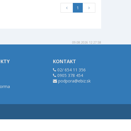
1
09.08.2026 12:27:58
UKTY
KONTAKT
02/ 654 11 356
0905 378 454
podpora@ebiz.sk
tforma