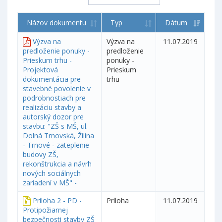
Názov dokumentu
Typ
Dátum
Výzva na
Výzva na
11.07.2019
predloženie ponuky -
predloženie
Prieskum trhu -
ponuky -
Projektová
Prieskum
dokumentácia pre
trhu
stavebné povolenie v
podrobnostiach pre
realizáciu stavby a
autorský dozor pre
stavbu: "ZŠ s MŠ, ul.
Dolná Trnovská, Žilina
- Trnové - zateplenie
budovy ZŠ,
rekonštrukcia a návrh
nových sociálnych
zariadení v MŠ" -
Príloha 2 - PD -
Príloha
11.07.2019
Protipožiarnej
bezpečnosti stavby ZŠ