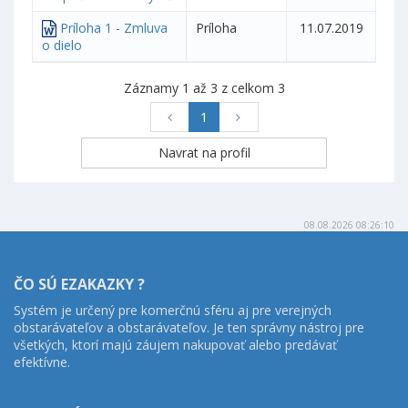
Príloha 1 - Zmluva
Príloha
11.07.2019
o dielo
Záznamy 1 až 3 z celkom 3
1
08.08.2026 08:26:10
ČO SÚ EZAKAZKY ?
Systém je určený pre komerčnú sféru aj pre verejných
obstarávateľov a obstarávateľov. Je ten správny nástroj pre
všetkých, ktorí majú záujem nakupovať alebo predávať
efektívne.