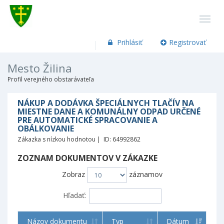
Prihlásiť
Registrovať
Mesto Žilina
Profil verejného obstarávateľa
NÁKUP A DODÁVKA ŠPECIÁLNYCH TLAČÍV NA
MIESTNE DANE A KOMUNÁLNY ODPAD URČENÉ
PRE AUTOMATICKÉ SPRACOVANIE A
OBÁLKOVANIE
Zákazka s nízkou hodnotou | ID: 64992862
ZOZNAM DOKUMENTOV V ZÁKAZKE
Zobraz
záznamov
Hľadať:
Názov dokumentu
Typ
Dátum