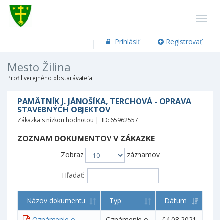
Prihlásiť
Registrovať
Mesto Žilina
Profil verejného obstarávateľa
PAMÄTNÍK J. JÁNOŠÍKA, TERCHOVÁ - OPRAVA
STAVEBNÝCH OBJEKTOV
Zákazka s nízkou hodnotou | ID: 65962557
ZOZNAM DOKUMENTOV V ZÁKAZKE
Zobraz
záznamov
Hľadať:
Názov dokumentu
Typ
Dátum
Oznámenie o
Oznámenie o
04.08.2021