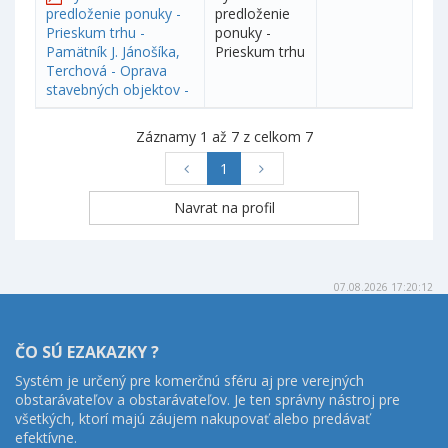
predloženie ponuky -
predloženie
Prieskum trhu -
ponuky -
Pamätník J. Jánošíka,
Prieskum trhu
Terchová - Oprava
stavebných objektov -
Záznamy 1 až 7 z celkom 7
1
07.08.2026 17:20:12
ČO SÚ EZAKAZKY ?
Systém je určený pre komerčnú sféru aj pre verejných
obstarávateľov a obstarávateľov. Je ten správny nástroj pre
všetkých, ktorí majú záujem nakupovať alebo predávať
efektívne.