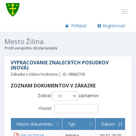
Prihlásiť
Registrovať
Mesto Žilina
Profil verejného obstarávateľa
VYPRACOVANIE ZNALECKÝCH POSUDKOV
(NOVÁ)
Zákazka s nízkou hodnotou | ID: 68862705
ZOZNAM DOKUMENTOV V ZÁKAZKE
Zobraz
záznamov
Hľadať:
Názov dokumentu
Typ
Dátum
GP 1672019
Príloha
30.01.2020