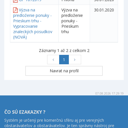
Výzva na
Výzva na
30.01.2020
predloženie ponuky -
predloženie
Prieskum trhu -
ponuky -
Vypracovanie
Prieskum
znaleckých posudkov
trhu
(NOVÁ)
Záznamy 1 až 2 z celkom 2
1
07.08.2026 17:29:19
ČO SÚ EZAKAZKY ?
Systém je určený pre komerčnú sféru aj pre verejných
obstarávateľov a obstarávateľov. Je ten správny nástroj pre