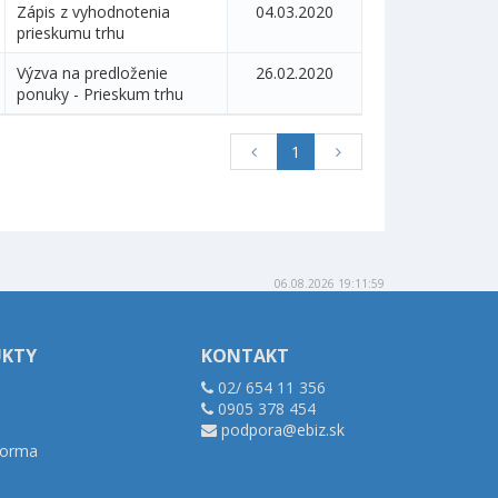
Zápis z vyhodnotenia
04.03.2020
prieskumu trhu
Výzva na predloženie
26.02.2020
ponuky - Prieskum trhu
1
06.08.2026 19:11:59
UKTY
KONTAKT
02/ 654 11 356
0905 378 454
podpora@ebiz.sk
tforma