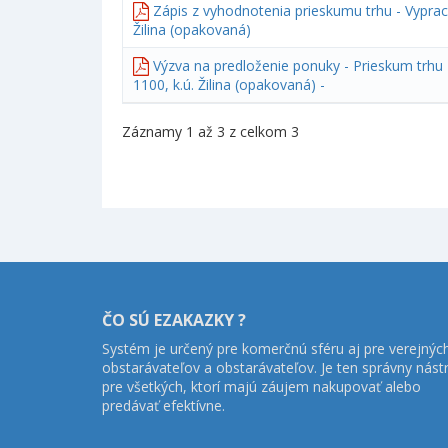
Zápis z vyhodnotenia prieskumu trhu - Vypraco
Žilina (opakovaná)
Výzva na predloženie ponuky - Prieskum trhu 
1100, k.ú. Žilina (opakovaná) -
Záznamy 1 až 3 z celkom 3
ČO SÚ EZAKAZKY ?
Systém je určený pre komerčnú sféru aj pre verejnýc
obstarávateľov a obstarávateľov. Je ten správny nást
pre všetkých, ktorí majú záujem nakupovať alebo
predávať efektívne.