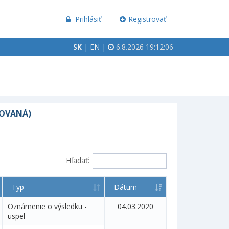
Prihlásiť
Registrovať
SK
|
EN
|
6.8.2026 19:12:06
KOVANÁ)
Hľadať:
Typ
Dátum
Oznámenie o výsledku -
04.03.2020
uspel