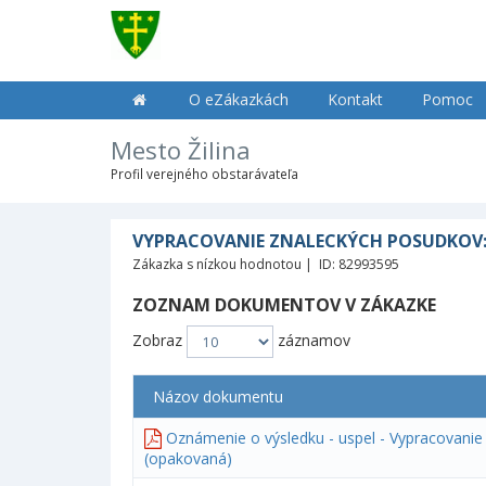
O eZákazkách
Kontakt
Pomoc
Mesto Žilina
Profil verejného obstarávateľa
VYPRACOVANIE ZNALECKÝCH POSUDKOV: BR
Zákazka s nízkou hodnotou | ID: 82993595
ZOZNAM DOKUMENTOV V ZÁKAZKE
Zobraz
záznamov
Názov dokumentu
Oznámenie o výsledku - uspel - Vypracovanie z
(opakovaná)