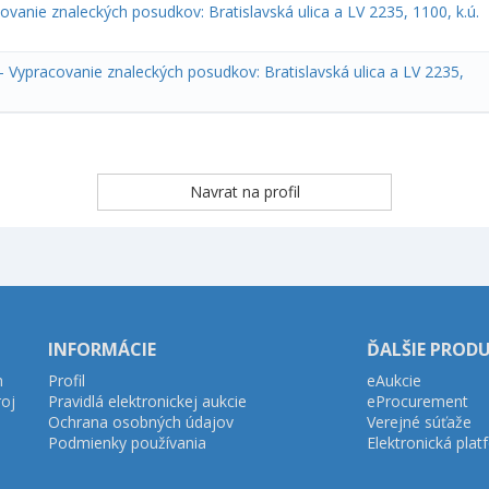
vanie znaleckých posudkov: Bratislavská ulica a LV 2235, 1100, k.ú.
- Vypracovanie znaleckých posudkov: Bratislavská ulica a LV 2235,
INFORMÁCIE
ĎALŠIE PROD
h
Profil
eAukcie
roj
Pravidlá elektronickej aukcie
eProcurement
Ochrana osobných údajov
Verejné súťaže
Podmienky používania
Elektronická pla