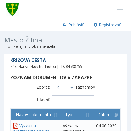
Prihlásiť
Registrovať
Mesto Žilina
Profil verejného obstarávateľa
KRÍŽOVÁ CESTA
Zákazka s nízkou hodnotou | ID: 84538755
ZOZNAM DOKUMENTOV V ZÁKAZKE
Zobraz
záznamov
Hľadať:
Názov dokumentu
Typ
Dátum
Výzva na
Výzva na
04.06.2020