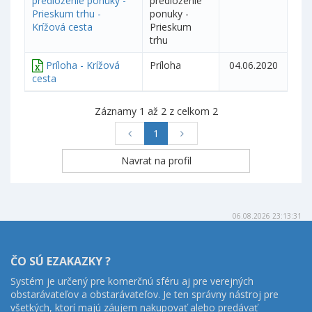
predloženie ponuky -
predloženie
Prieskum trhu -
ponuky -
Krížová cesta
Prieskum
trhu
Príloha - Krížová
Príloha
04.06.2020
cesta
Záznamy 1 až 2 z celkom 2
1
06.08.2026 23:13:31
ČO SÚ EZAKAZKY ?
Systém je určený pre komerčnú sféru aj pre verejných
obstarávateľov a obstarávateľov. Je ten správny nástroj pre
všetkých, ktorí majú záujem nakupovať alebo predávať