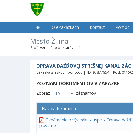
O eZákazkách
Kontakt
Pomoc
Mesto Žilina
Profil verejného obstarávateľa
OPRAVA DAŽĎOVEJ STREŠNEJ KANALIZÁCI
Zákazka s nízkou hodnotou | ID: 97877954 | Kód: 01150
ZOZNAM DOKUMENTOV V ZÁKAZKE
Zobraz
záznamov
Názov dokumentu
Oznámenie o výsledku - uspel - Oprava dažďov
plavárne -