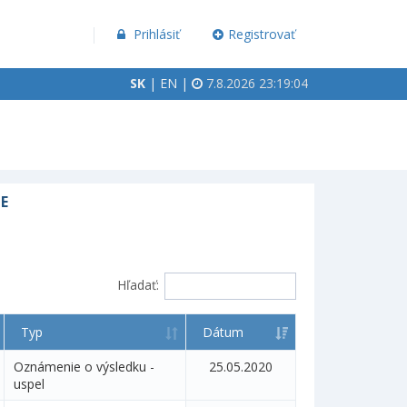
Prihlásiť
Registrovať
SK
|
EN
|
7.8.2026 23:19:05
E
Hľadať:
Typ
Dátum
Oznámenie o výsledku -
25.05.2020
uspel