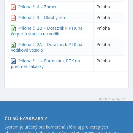
Príloha č. 4 – Zámer
Príloha
Príloha č. 3 – Okruhy tém
Príloha
Príloha č. 2B – Dotazník k PTK na
Príloha
čerpaciu stanicu na vodík
Príloha č. 2A – Dotazník k PTK na
Príloha
vodíkové vozidlo
Príloha č. 1 – Formulár k PTK na
Príloha
predmet zákazky
09.08.2026 04:52:15
ČO SÚ EZAKAZKY ?
Systém je určený pre komerčnú sféru aj pre verejných
obstarávateľov a obstarávateľov. Je ten správny nástroj pre