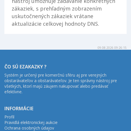
nástroj umožňuje zadávanie konkrétnych
zákaziek, s prehľadným zobrazením
uskutočnených zákaziek vrátane
aktualizácie celkovej hodnoty DNS.
09.08.2026 09:26:15
ČO SÚ EZAKAZKY ?
Systém je určený pre komerčnú sféru aj pre verejných
obstarávateľov a obstarávateľov. Je ten správny nástroj pre
všetkých, ktorí majú záujem nakupovať alebo predávať
efektívne.
INFORMÁCIE
Profil
Pravidlá elektronickej aukcie
Ochrana osobných údajov