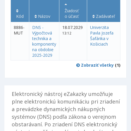
Žiadosť
Kód
Názov
o účasť
Zadávateľ
8886-
DNS -
18.07.2029
Univerzita
MUT
Výpočtová
Pavla Jozefa
13:12
technika a
Šafárika v
komponenty
Košiciach
na obdobie
2025-2029
Zobraziť všetky
(1)
Elektronický nástroj eZakazky umožňuje
plne elektronickú komunikáciu pri zriadení
a prevádzke dynamických nákupných
systémov (DNS) podľa zákona o verejnom
obstarávaní. Po zriadení DNS elektronický