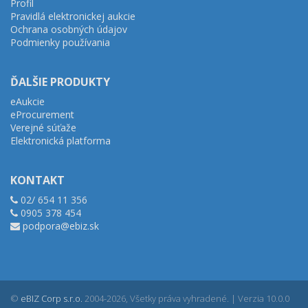
Profil
Pravidlá elektronickej aukcie
Ochrana osobných údajov
Podmienky používania
ĎALŠIE PRODUKTY
eAukcie
eProcurement
Verejné súťaže
Elektronická platforma
KONTAKT
02/ 654 11 356
0905 378 454
podpora@ebiz.sk
©
eBIZ Corp s.r.o.
2004-2026, Všetky práva vyhradené. | Verzia 10.0.0