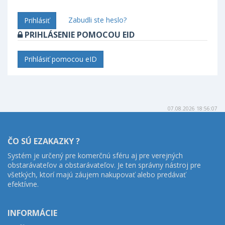
Zabudli ste heslo?
Prihlásiť
PRIHLÁSENIE POMOCOU EID
Prihlásiť pomocou eID
07.08.2026 18:56:07
ČO SÚ EZAKAZKY ?
Systém je určený pre komerčnú sféru aj pre verejných
obstarávateľov a obstarávateľov. Je ten správny nástroj pre
všetkých, ktorí majú záujem nakupovať alebo predávať
efektívne.
INFORMÁCIE