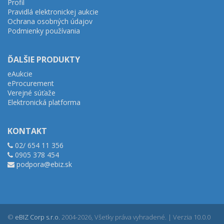
Profil
Pravidlá elektronickej aukcie
Ochrana osobných údajov
Podmienky používania
ĎALŠIE PRODUKTY
eAukcie
eProcurement
Verejné súťaže
Elektronická platforma
KONTAKT
02/ 654 11 356
0905 378 454
podpora@ebiz.sk
©
eBIZ Corp s.r.o.
2004-2026, Všetky práva vyhradené. | Verzia 10.0.0