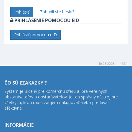
Zabudli ste heslo?
Prihlásiť
PRIHLÁSENIE POMOCOU EID
Prihlásiť pomocou eID
10.08.2026 11:42:31
ČO SÚ EZAKAZKY ?
Systém je určený pre komerčnú sféru aj pre verejných
obstarávateľov a obstarávateľov. Je ten správny nástroj pre
všetkých, ktorí majú záujem nakupovať alebo predávať
efektívne.
INFORMÁCIE