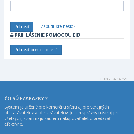
Zabudli ste heslo?
Prihlásiť
PRIHLÁSENIE POMOCOU EID
Prihlásiť pomocou eID
08.08.2026 14:35:09
ČO SÚ EZAKAZKY ?
Systém je určený pre komerčnú sféru aj pre verejných
obstarávateľov a obstarávateľov. Je ten správny nástroj pre
všetkých, ktorí majú záujem nakupovať alebo predávať
efektívne.