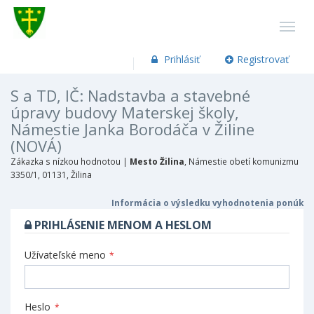
Prihlásiť
Registrovať
S a TD, IČ: Nadstavba a stavebné
úpravy budovy Materskej školy,
Námestie Janka Borodáča v Žiline
(NOVÁ)
Zákazka s nízkou hodnotou |
Mesto Žilina
, Námestie obetí komunizmu
3350/1, 01131, Žilina
Informácia o výsledku vyhodnotenia ponúk
PRIHLÁSENIE MENOM A HESLOM
Užívateľské meno
*
Heslo
*