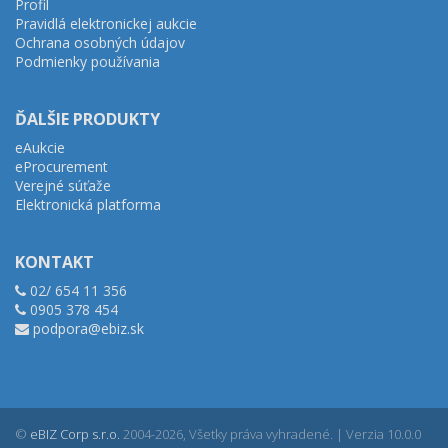
Profil
Pravidlá elektronickej aukcie
Ochrana osobných údajov
Podmienky používania
ĎALŠIE PRODUKTY
eAukcie
eProcurement
Verejné súťaže
Elektronická platforma
KONTAKT
02/ 654 11 356
0905 378 454
podpora@ebiz.sk
©
eBIZ Corp s.r.o.
2004-2026, Všetky práva vyhradené. | Verzia 10.0.0