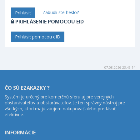
Zabudli ste heslo?
Prihlásiť
PRIHLÁSENIE POMOCOU EID
Prihlásiť pomocou eID
07.08.2026 23:49:14
ČO SÚ EZAKAZKY ?
Systém je určený pre komerčnú sféru aj pre verejných
obstarávateľov a obstarávateľov. Je ten správny nástroj pre
všetkých, ktorí majú záujem nakupovať alebo predávať
efektívne.
INFORMÁCIE