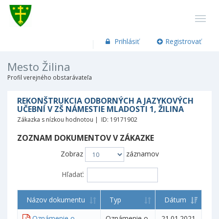
Prihlásiť
Registrovať
Mesto Žilina
Profil verejného obstarávateľa
REKONŠTRUKCIA ODBORNÝCH A JAZYKOVÝCH
UČEBNÍ V ZŠ NÁMESTIE MLADOSTI 1, ŽILINA
Zákazka s nízkou hodnotou | ID: 19171902
ZOZNAM DOKUMENTOV V ZÁKAZKE
Zobraz
záznamov
Hľadať:
Názov dokumentu
Typ
Dátum
Oznámenie o
Oznámenie o
21.01.2021