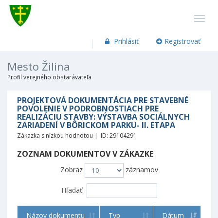
Prihlásiť
Registrovať
Mesto Žilina
Profil verejného obstarávateľa
PROJEKTOVÁ DOKUMENTÁCIA PRE STAVEBNÉ
POVOLENIE V PODROBNOSTIACH PRE
REALIZÁCIU STAVBY: VÝSTAVBA SOCIÁLNYCH
ZARIADENÍ V BÔRICKOM PARKU- II. ETAPA
Zákazka s nízkou hodnotou | ID: 29104291
ZOZNAM DOKUMENTOV V ZÁKAZKE
Zobraz
záznamov
Hľadať:
Názov dokumentu
Typ
Dátum