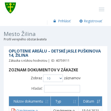
Prihlásiť
Registrovať
Mesto Žilina
Profil verejného obstarávateľa
OPLOTENIE AREÁLU – DETSKÉ JASLE PUŠKINOVA
14, ŽILINA
Zákazka s nízkou hodnotou | ID: 40759111
ZOZNAM DOKUMENTOV V ZÁKAZKE
Zobraz
záznamov
Hľadať:
Názov dokumentu
Typ
Dátum
Oznámenie o
Oznámenie o
15.04.2021