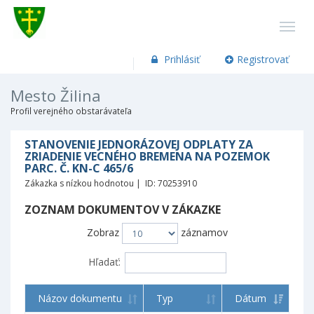
Prihlásiť
Registrovať
Mesto Žilina
Profil verejného obstarávateľa
STANOVENIE JEDNORÁZOVEJ ODPLATY ZA
ZRIADENIE VECNÉHO BREMENA NA POZEMOK
PARC. Č. KN-C 465/6
Zákazka s nízkou hodnotou | ID: 70253910
ZOZNAM DOKUMENTOV V ZÁKAZKE
Zobraz
záznamov
Hľadať:
Názov dokumentu
Typ
Dátum