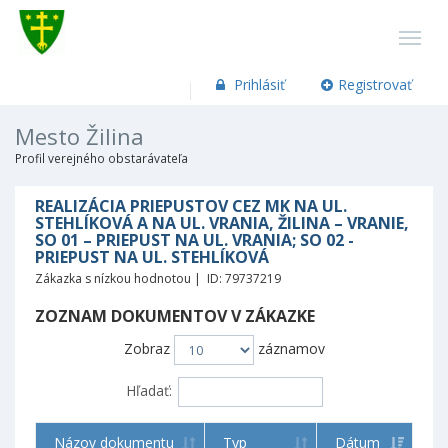
Prihlásiť
Registrovať
Mesto Žilina
Profil verejného obstarávateľa
REALIZÁCIA PRIEPUSTOV CEZ MK NA UL.
STEHLÍKOVÁ A NA UL. VRANIA, ŽILINA – VRANIE,
SO 01 – PRIEPUST NA UL. VRANIA; SO 02 -
PRIEPUST NA UL. STEHLÍKOVÁ
Zákazka s nízkou hodnotou | ID: 79737219
ZOZNAM DOKUMENTOV V ZÁKAZKE
Zobraz
záznamov
Hľadať:
Názov dokumentu
Typ
Dátum