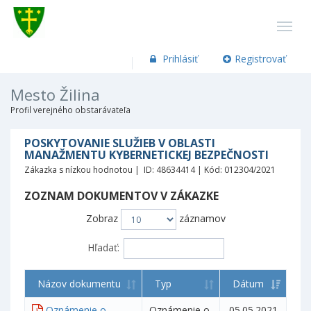
Prihlásiť
Registrovať
Mesto Žilina
Profil verejného obstarávateľa
POSKYTOVANIE SLUŽIEB V OBLASTI
MANAŽMENTU KYBERNETICKEJ BEZPEČNOSTI
Zákazka s nízkou hodnotou | ID: 48634414 | Kód: 012304/2021
ZOZNAM DOKUMENTOV V ZÁKAZKE
Zobraz
záznamov
Hľadať:
Názov dokumentu
Typ
Dátum
Oznámenie o
Oznámenie o
05.05.2021